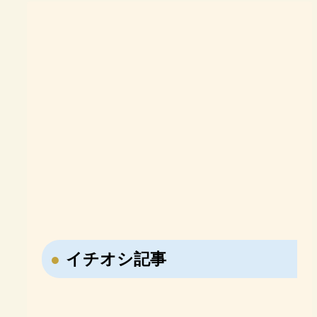
イチオシ記事
【なぜ日本はNISAを作
【戦国時代の転職大名・
ったのか？】NISA誕生
藤堂高虎】7回も主君を
勉強に意識がある子必
難関大合格を目指す高校
の歴史「投資しない国」
変えた男の転職履歴！
見！オンライン家庭教師
生必見！現役塾講師が勧
【おすすめ参考書】日本
【おすすめ参考書紹介】
日本の問題を徹底解説！