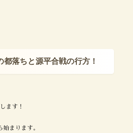
の都落ちと源平合戦の行方！
します！
ら始まります。