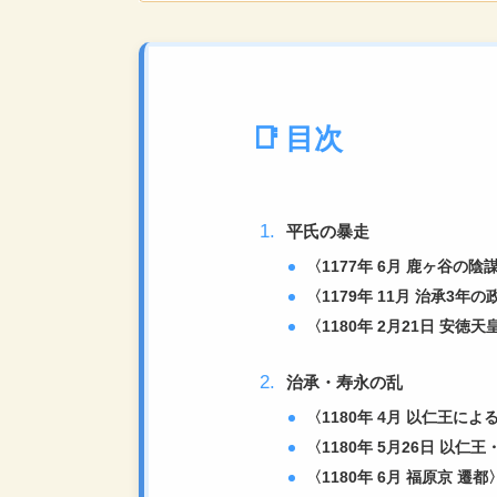
目次
平氏の暴走
〈1177年 6月 鹿ヶ谷の陰
〈1179年 11月 治承3年の
〈1180年 2月21日 安徳天
治承・寿永の乱
〈1180年 4月 以仁王
〈1180年 5月26日 以仁
〈1180年 6月 福原京 遷都