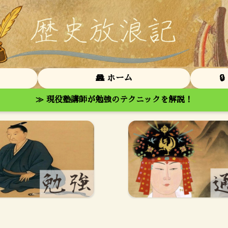
🏯 ホーム

≫ 現役塾講師が勉強のテクニックを解説！