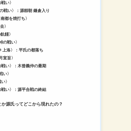
山の戦い〉
士川の戦い〉：源頼朝 鎌倉入り
重衡 南都を焼打ち〉
死去〉
和の飢饉〉
羅峠の戦い〉
義仲 上洛〉：平氏の都落ち
十月宣旨〉
治川の戦い〉：木曾義仲の最期
の戦い〉
戦い〉
ノ浦の戦い〉：源平合戦の終結
とか源氏ってどこから現れたの？