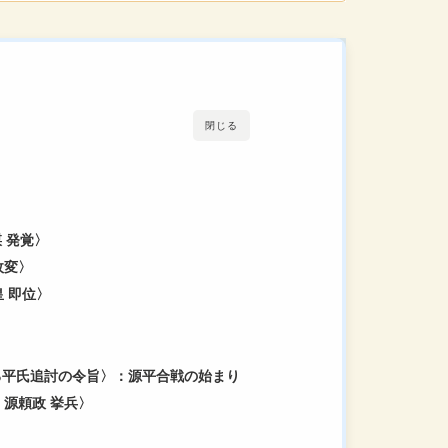
閉じる
謀 発覚〉
政変〉
皇 即位〉
による平氏追討の令旨〉：源平合戦の始まり
王・源頼政 挙兵〉
〉