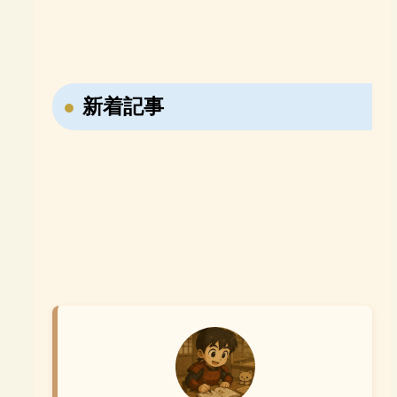
「e-Live」
めるベネッセの「エベレ
史B・一問一答
日本史B・講義の実況中
【おすすめ参考書紹介】
【おすすめ参考書紹介】
ス高校部」
継！
ならべてよむ！世界の歴
寝る前5分暗記ブック 高
史 日本の歴史
校古文・漢文
【戦国時代の転職大名・藤堂高虎】7回も主
新着記事
【ユダヤ教・キリスト教・イスラム教】聖地
君を変えた男の転職履歴！
メッカ・エルサレム・メディナの違いを解
説！
【右翼と左翼の違いは？】立場の違いや名前
【週休2日はいつから始まった？】昔は休み
の由来を分かりやすく解説！
がなかった？日本の働き方の歴史を分かりや
すく解説！
【小学生が勉強しない理由3選】親ができる
対策と家庭学習のコツ