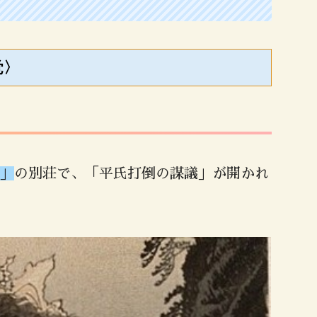
覚〉
」
の別荘で、「平氏打倒の謀議」が開かれ