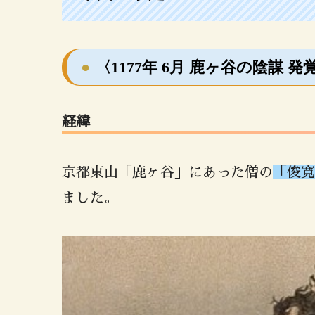
〈1177年 6月 鹿ヶ谷の陰謀 発
経緯
京都東山「鹿ヶ谷」にあった僧の
「俊寛
ました。