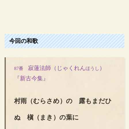
今回の和歌
寂蓮法師（じゃくれん
）
87番
ほうし
『新古今集』
村雨（むらさめ）の 露もまだひ
ぬ 槇（まき）の葉に