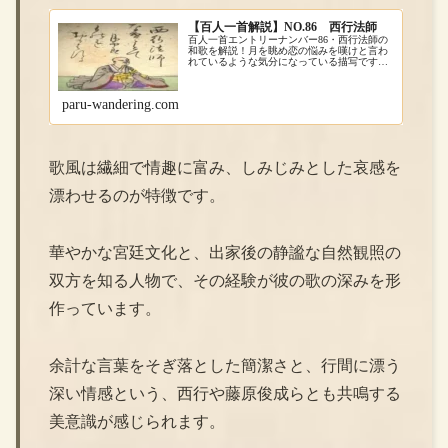
【百人一首解説】NO.86 西行法師
百人一首エントリーナンバー86・西行法師の
和歌を解説！月を眺め恋の悩みを嘆けと言わ
れているような気分になっている描写です。
月は古来から人を不思議な気持ちにさせるよ
うです。
paru-wandering.com
歌風は繊細で情趣に富み、しみじみとした哀感を
漂わせるのが特徴です。
華やかな宮廷文化と、出家後の静謐な自然観照の
双方を知る人物で、その経験が彼の歌の深みを形
作っています。
余計な言葉をそぎ落とした簡潔さと、行間に漂う
深い情感という、西行や藤原俊成らとも共鳴する
美意識が感じられます。