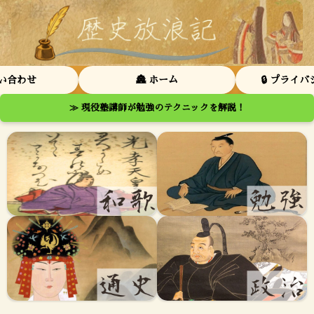
問い合わせ
🏯 ホーム
🔒 プライ
≫ 現役塾講師が勉強のテクニックを解説！