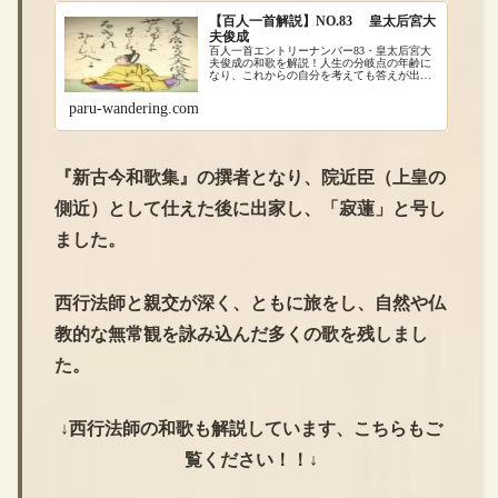
【百人一首解説】NO.83 皇太后宮大
夫俊成
百人一首エントリーナンバー83・皇太后宮大
夫俊成の和歌を解説！人生の分岐点の年齢に
なり、これからの自分を考えても答えが出な
い作者の葛藤が表現されている句です。現在
でも就職や進学など、自分の進む道を決める
paru-wandering.com
のって簡単な事じゃないですよね。
『新古今和歌集』の撰者となり、院近臣（上皇の
側近）として仕えた後に出家し、「寂蓮」と号し
ました。
西行法師と親交が深く、ともに旅をし、自然や仏
教的な無常観を詠み込んだ多くの歌を残しまし
た。
↓西行法師の和歌も解説しています、こちらもご
覧ください！！↓