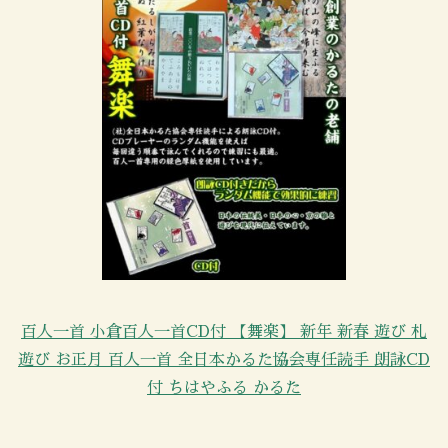
百人一首 小倉百人一首CD付 【舞楽】 新年 新春 遊び 札
遊び お正月 百人一首 全日本かるた協会専任読手 朗詠CD
付 ちはやふる かるた