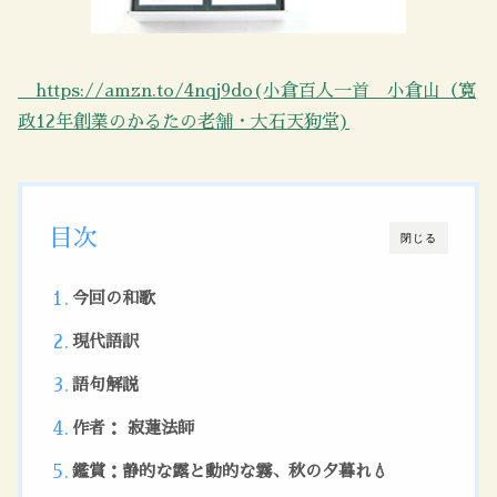
https://amzn.to/4nqj9do(小倉百人一首 小倉山（寛
政12年創業のかるたの老舗・大石天狗堂)
目次
閉じる
今回の和歌
現代語訳
語句解説
作者： 寂蓮法師
鑑賞：静的な露と動的な霧、秋の夕暮れ💧