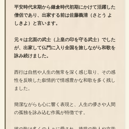
平安時代末期から鎌倉時代初期にかけて活躍した
僧侶であり、出家する前は佐藤義清（さとう よ
しきよ）と言います。
元々は北面の武士（上皇の印を守る武士）でした
が、出家して仏門に入り全国を旅しながら和歌を
詠み続けました。
西行は自然や人生の無常を深く感じ取り、その感
性を反映した叙情的で情感豊かな和歌を多く残し
ました。
簡潔ながらも心に響く表現と、人生の儚さや人間
の孤独を詠み込む作風が特徴です。
彼の歌は多くの人々に愛され、後世の歌人や文学