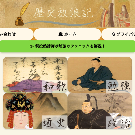
問い合わせ
🏯 ホーム
🔒 プライ
≫ 現役塾講師が勉強のテクニックを解説！