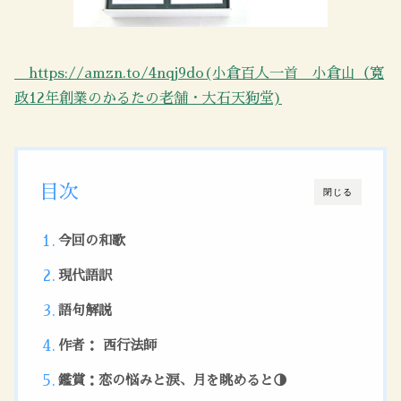
https://amzn.to/4nqj9do(小倉百人一首 小倉山（寛
政12年創業のかるたの老舗・大石天狗堂)
目次
閉じる
今回の和歌
現代語訳
語句解説
作者： 西行法師
鑑賞：恋の悩みと涙、月を眺めると🌗