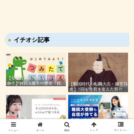
イチオシ記事
【なぜ日本はNISAを作ったの
か？】NISA誕生の歴史「投資
【戦国時代の転職大名・藤堂高
しない国」日本の問題を徹底解
虎】7回も主君を変えた男の転
説！
職履歴！
勉強に意識がある子必見！オン
難関大合格を目指す高校生必
ライン家庭教師「e-Live」
見！現役塾講師が勧めるベネッ
メニュー
ホーム
検索
トップ
サイドバー
セの「エベレス高校部」