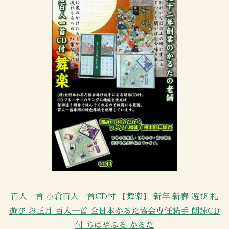
百人一首 小倉百人一首CD付 【舞楽】 新年 新春 遊び 札
遊び お正月 百人一首 全日本かるた協会専任読手 朗詠CD
付 ちはやふる かるた