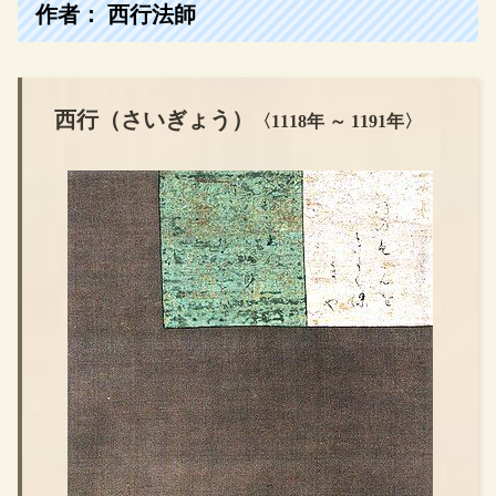
作者： 西行法師
西行（さいぎょう）
〈1118年 ～ 1191年〉