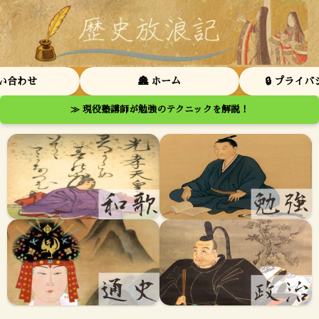
問い合わせ
🏯 ホーム
🔒 プライ
≫ 現役塾講師が勉強のテクニックを解説！