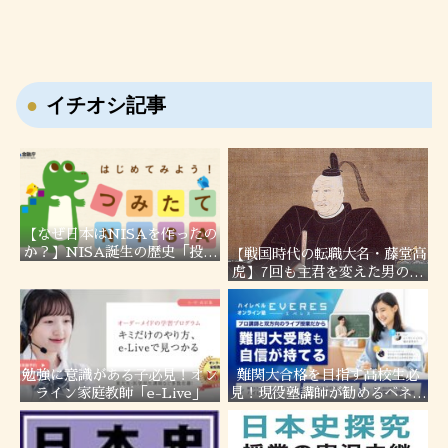
イチオシ記事
【なぜ日本はNISAを作ったの
か？】NISA誕生の歴史「投資
【戦国時代の転職大名・藤堂高
しない国」日本の問題を徹底解
虎】7回も主君を変えた男の転
説！
職履歴！
勉強に意識がある子必見！オン
難関大合格を目指す高校生必
ライン家庭教師「e-Live」
見！現役塾講師が勧めるベネッ
セの「エベレス高校部」