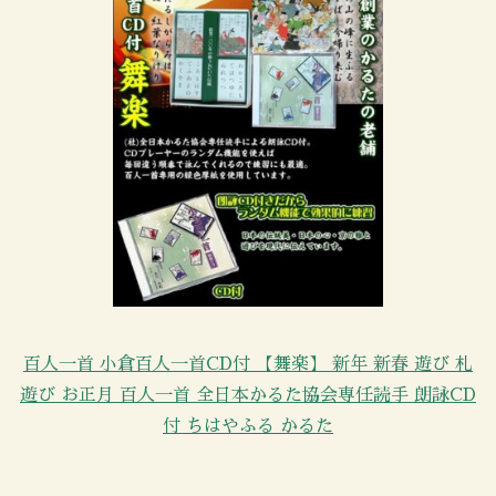
百人一首 小倉百人一首CD付 【舞楽】 新年 新春 遊び 札
遊び お正月 百人一首 全日本かるた協会専任読手 朗詠CD
付 ちはやふる かるた