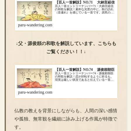
【百人一首解説】NO.71 大納言経信
百人一首エントリーナンバー71・大納言経信
の和歌を解説！素朴な光景の中に、秋の訪れ
（音連れ）を感じている一首です。庶民の想
像できる風景の歌は、何とも言えない親近感
がありますね。
paru-wandering.com
↓父・源俊頼の和歌を解説しています、こちらも
ご覧ください！！↓
【百人一首解説】NO.74 源俊頼朝臣
百人一首エントリーナンバー74・源俊頼朝臣
の和歌を解説！恋が好転するように祈るも、
現実は厳しい状況であると伝えている一首で
す。恋というのは簡単には実らぬものです
ね。
paru-wandering.com
仏教の教えを背景にしながらも、人間の深い感情
や孤独、無常観を繊細に詠み上げる作風が特徴で
す。