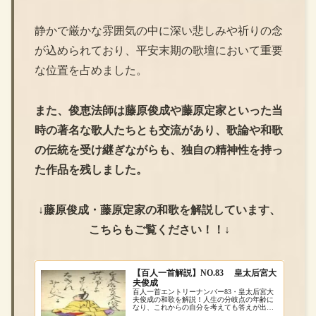
静かで厳かな雰囲気の中に深い悲しみや祈りの念
が込められており、平安末期の歌壇において重要
な位置を占めました。
また、俊恵法師は藤原俊成や藤原定家といった当
時の著名な歌人たちとも交流があり、歌論や和歌
の伝統を受け継ぎながらも、独自の精神性を持っ
た作品を残しました。
↓藤原俊成・
藤原定家
の和歌を解説しています、
こちらもご覧ください！！↓
【百人一首解説】NO.83 皇太后宮大
夫俊成
百人一首エントリーナンバー83・皇太后宮大
夫俊成の和歌を解説！人生の分岐点の年齢に
なり、これからの自分を考えても答えが出な
い作者の葛藤が表現されている句です。現在