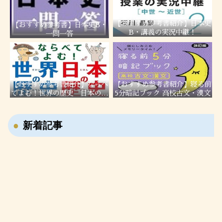
【おすすめ参考書紹介】日本史
【おすすめ参考書】日本史B・
B・講義の実況中継！
一問一答
【おすすめ参考書紹介】ならべ
【おすすめ参考書紹介】寝る前
てよむ！世界の歴史 日本の歴
5分暗記ブック 高校古文・漢文
史
【戦国時代の転職大名・藤堂高虎】7回も主君を変
新着記事
えた男の転職履歴！
【ユダヤ教・キリスト教・イスラム教】聖地メッ
カ・エルサレム・メディナの違いを解説！
【右翼と左翼の違いは？】立場の違いや名前の由来
を分かりやすく解説！
【週休2日はいつから始まった？】昔は休みがなか
った？日本の働き方の歴史を分かりやすく解説！
【小学生が勉強しない理由3選】親ができる対策と
家庭学習のコツ