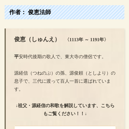
作者： 俊恵法師
俊恵（しゅんえ）
〈1113年 ～ 1191年〉
平
安時代後期の歌人で、東大寺の僧侶です。
源経信（つねのぶ）の孫、源俊頼（としより）の
息子で、三代に渡って百人一首に選ばれていま
す。
↓祖父・源経信の和歌を解説しています、こちら
もご覧ください！！↓