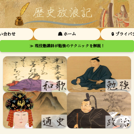
問い合わせ
🏯 ホーム
🔒 プライ
≫ 現役塾講師が勉強のテクニックを解説！