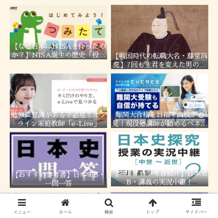
【なぜ日本はNISAを作ったの
か？】NISA誕生の歴史「投資
【戦国時代の転職大名・藤堂高
しない国」日本の問題を徹底解
虎】7回も主君を変えた男の転
説！
職履歴！
勉強に意識がある子必見！オン
難関大合格を目指す高校生必
ライン家庭教師「e-Live」
見！現役塾講師が勧めるベネッ
セの「エベレス高校部」
【おすすめ参考書紹介】日本史
【おすすめ参考書】日本史B・
B・講義の実況中継！
一問一答
メニュー
ホーム
検索
トップ
サイドバー