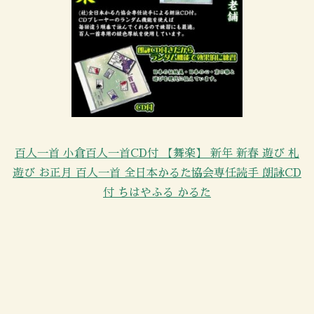
百人一首 小倉百人一首CD付 【舞楽】 新年 新春 遊び 札
遊び お正月 百人一首 全日本かるた協会専任読手 朗詠CD
付 ちはやふる かるた