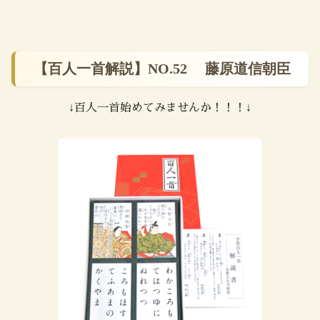
【百人一首解説】NO.52 藤原道信朝臣
↓百人一首始めてみませんか！！！↓