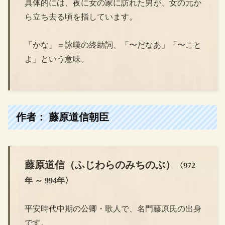
具体的には、夜に女の家に訪れた男が、女の元か
ら立ち去る頃を指しています。
「かな」＝詠嘆の終助詞、「〜だなあ」「〜こと
よ」という意味。
作者： 藤原道信朝臣
藤原道信
（
ふじわらのみちのぶ
）
〈972
年 ～ 994年〉
平安時代中期の公卿・歌人で、名門藤原氏の出身
です。