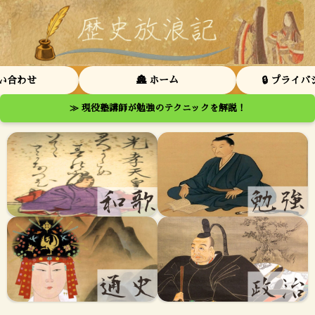
問い合わせ
🏯 ホーム
🔒 プライ
≫ 現役塾講師が勉強のテクニックを解説！