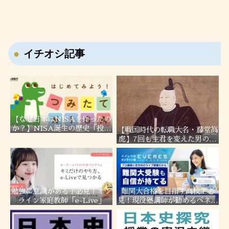
イチオシ記事
【なぜ日本はNISAを作ったの
か？】NISA誕生の歴史「投資
【戦国時代の転職大名・藤堂高
しない国」日本の問題を徹底解
虎】7回も主君を変えた男の転
説！
職履歴！
勉強に意識がある子必見！オン
難関大合格を目指す高校生必
ライン家庭教師「e-Live」
見！現役塾講師が勧めるベネッ
セの「エベレス高校部」