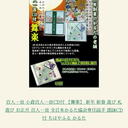
百人一首 小倉百人一首CD付 【舞楽】 新年 新春 遊び 札
遊び お正月 百人一首 全日本かるた協会専任読手 朗詠CD
付 ちはやふる かるた