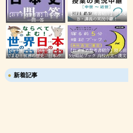
【おすすめ参考書紹介】日本史
【おすすめ参考書】日本史B・
B・講義の実況中継！
一問一答
【おすすめ参考書紹介】ならべ
【おすすめ参考書紹介】寝る前
てよむ！世界の歴史 日本の歴
5分暗記ブック 高校古文・漢文
史
【戦国時代の転職大名・藤堂高虎】7回も主君を変
新着記事
えた男の転職履歴！
【ユダヤ教・キリスト教・イスラム教】聖地メッ
カ・エルサレム・メディナの違いを解説！
【右翼と左翼の違いは？】立場の違いや名前の由来
を分かりやすく解説！
【週休2日はいつから始まった？】昔は休みがなか
った？日本の働き方の歴史を分かりやすく解説！
【小学生が勉強しない理由3選】親ができる対策と
家庭学習のコツ