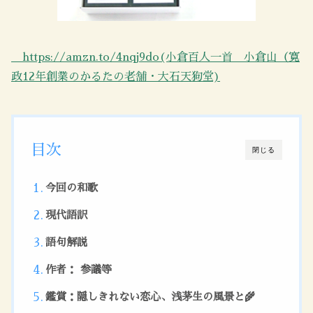
https://amzn.to/4nqj9do(小倉百人一首 小倉山（寛
政12年創業のかるたの老舗・大石天狗堂)
目次
閉じる
今回の和歌
現代語訳
語句解説
作者： 参議等
鑑賞：隠しきれない恋心、浅茅生の風景と🌾