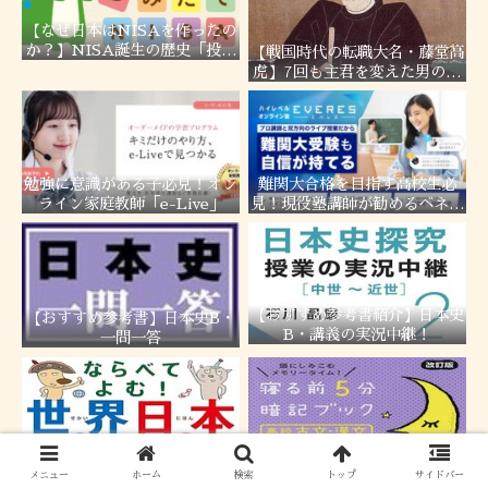
【なぜ日本はNISAを作ったの
か？】NISA誕生の歴史「投資
【戦国時代の転職大名・藤堂高
しない国」日本の問題を徹底解
虎】7回も主君を変えた男の転
説！
職履歴！
勉強に意識がある子必見！オン
難関大合格を目指す高校生必
ライン家庭教師「e-Live」
見！現役塾講師が勧めるベネッ
セの「エベレス高校部」
【おすすめ参考書紹介】日本史
【おすすめ参考書】日本史B・
B・講義の実況中継！
一問一答
【おすすめ参考書紹介】ならべ
【おすすめ参考書紹介】寝る前
てよむ！世界の歴史 日本の歴
5分暗記ブック 高校古文・漢文
メニュー
ホーム
検索
トップ
サイドバー