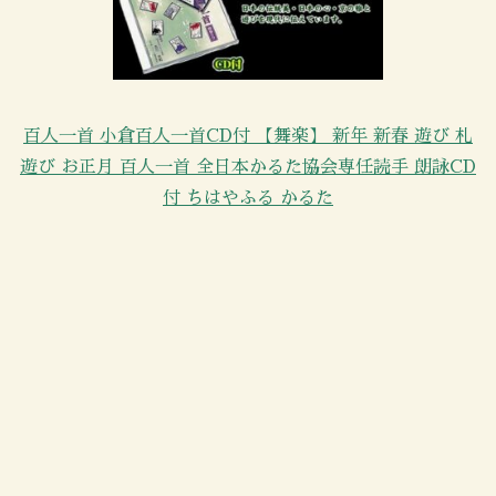
百人一首 小倉百人一首CD付 【舞楽】 新年 新春 遊び 札
遊び お正月 百人一首 全日本かるた協会専任読手 朗詠CD
付 ちはやふる かるた