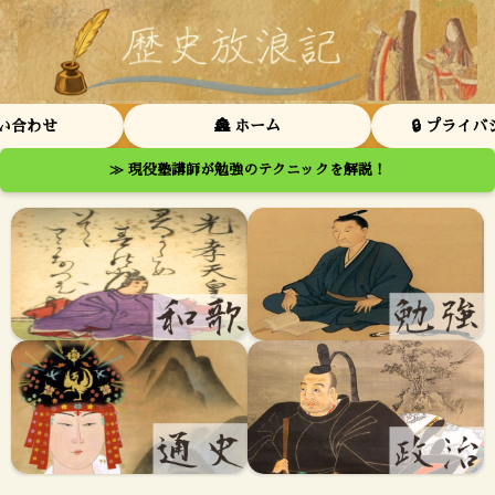
問い合わせ
🏯 ホーム
🔒 プライ
≫ 現役塾講師が勉強のテクニックを解説！