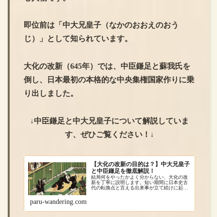
即位前は「中大兄皇子（なかのおおえのおう
じ）」として知られています。
大化の改新（645年）では、中臣鎌足と蘇我氏を
倒し、日本最初の本格的な中央集権国家作りに乗
り出しました。
↓中臣鎌足と中大兄皇子について解説していま
す、ぜひご覧ください！↓
【大化の改新の目的は？】中大兄皇子
と中臣鎌足を徹底解説！
結局何をやったかよく分からない、大化の改
新を丁寧に説明します。短い期間に日本史古
代の転換点と言える出来事が立て続けに起き
る時期です。またこの時期から天皇が頻繁に
変わるので、どの天皇の時期に起きた事件な
paru-wandering.com
のかを抑えながら流れを確認していきましょ
う！