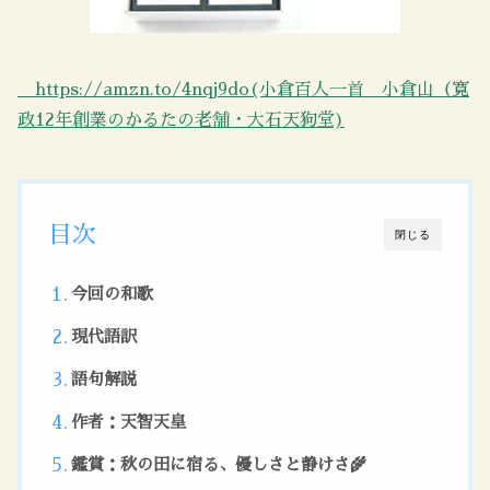
https://amzn.to/4nqj9do(小倉百人一首 小倉山（寛
政12年創業のかるたの老舗・大石天狗堂)
目次
閉じる
今回の和歌
現代語訳
語句解説
作者：天智天皇
鑑賞：秋の田に宿る、優しさと静けさ🌾