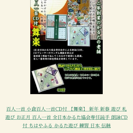
百人一首 小倉百人一首CD付 【舞楽】 新年 新春 遊び 札
遊び お正月 百人一首 全日本かるた協会専任読手 朗詠CD
付 ちはやふる かるた遊び 練習 日本 伝統