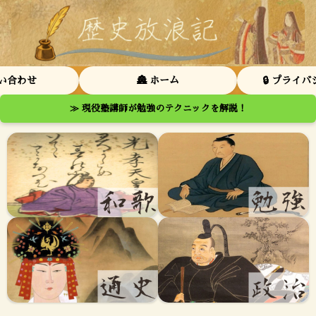
問い合わせ
🏯 ホーム
🔒 プライ
≫ 現役塾講師が勉強のテクニックを解説！