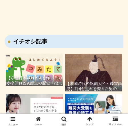
イチオシ記事
【なぜ日本はNISAを作ったの
か？】NISA誕生の歴史「投資
【戦国時代の転職大名・藤堂高
しない国」日本の問題を徹底解
虎】7回も主君を変えた男の転
説！
職履歴！
勉強に意識がある子必見！オン
難関大合格を目指す高校生必
ライン家庭教師「e-Live」
見！現役塾講師が勧めるベネッ
メニュー
ホーム
検索
トップ
サイドバー