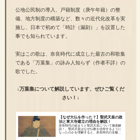
公地公民制の導入、戸籍制度（庚午年籍）の整
備、地方制度の構築など、数々の近代化改革を実
施し、日本で初めて「時計（漏刻）」を設置した
事でも知られています。
実はこの歌は、奈良時代に成立した最古の和歌集
である「万葉集」の詠み人知らず（作者不詳）の
歌でした。
↓万葉集について解説しています、ぜひご覧くだ
さい！↓
【なぜ大仏を作った？】聖武天皇の政
治と東大寺建立の理由を解説！
奈良時代の始まりと聖武天皇について徹底解
説！。聖武天皇はなぜ仏教を信仰するように
なったのかを理解すると、奈良時代の全貌が
見えてきます。国民と仏教の間で揺れ動く、
苦悩に満ちた聖武天皇の政策を確認していき