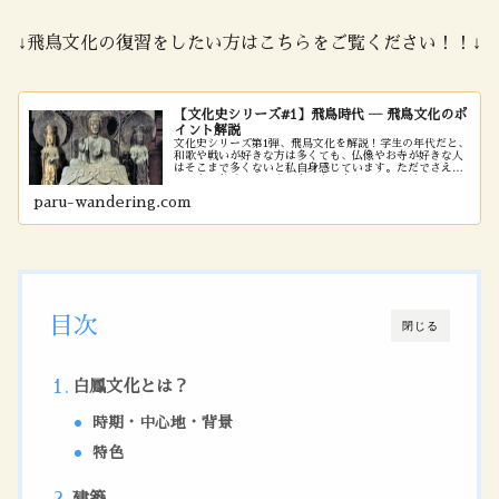
↓飛鳥文化の復習をしたい方はこちらをご覧ください！！↓
【文化史シリーズ#1】飛鳥時代 ― 飛鳥文化のポ
イント解説
文化史シリーズ第1弾、飛鳥文化を解説！学生の年代だと、
和歌や戦いが好きな方は多くても、仏像やお寺が好きな人
はそこまで多くないと私自身感じています。ただでさえ暗
記が多く苦手とする方が多い文化史を、写真を見ながら雰
囲気だけでも伝わるように分かりやすく解説します。文化
paru-wandering.com
史は写真を見てどんな工夫が込められているか、読み取る
能力が求められています！
目次
閉じる
白鳳文化とは？
時期・中心地・背景
特色
建築