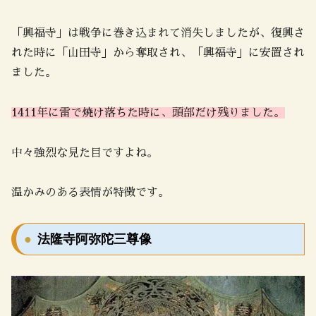
「興福寺」は戦争に巻き込まれて消失しましたが、復興さ
れた時に「山田寺」から奪取され、「興福寺」に安置され
ました。
1411年に雷で焼け落ちた時に、頭部だけ残りました。
中々強烈な見た目ですよね。
温かみのある表情が特徴です。
法隆寺阿弥陀三尊像