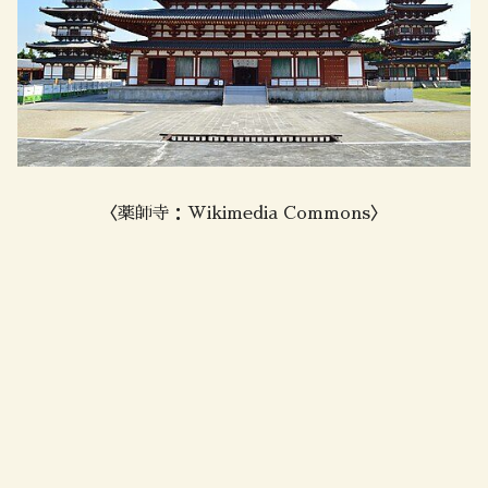
〈薬師寺：Wikimedia Commons〉