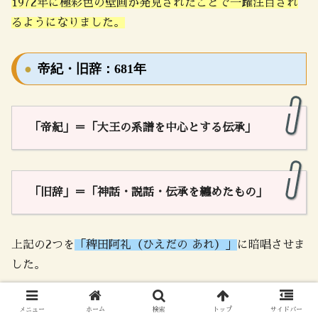
1972年に極彩色の壁画が発見されたことで一躍注目され
るようになりました。
帝紀・旧辞：681年
「帝紀」＝「大王の系譜を中心とする伝承」
「旧辞」＝「神話・説話・伝承を纏めたもの」
上記の2つを
「稗田阿礼（ひえだの あれ）」
に暗唱させま
した。
この暗唱を筆録し、奈良時代には「古事記」・「日本書
メニュー
ホーム
検索
トップ
サイドバー