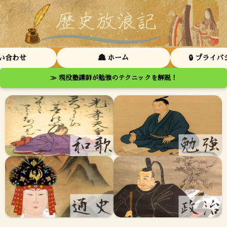
問い合わせ
🏯 ホーム
🔒 プライ
≫ 現役塾講師が勉強のテクニックを解説！