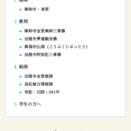
薬師寺・東塔
彫刻
薬師寺金堂薬師三尊像
法隆寺夢違観音像
興福寺仏頭（こうふくじぶっとう）
法隆寺阿弥陀三尊像
絵画
法隆寺金堂壁画
高松塚古墳壁画
帝紀・旧辞：681年
学生の方へ