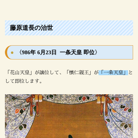
藤原道長の治世
〈986年 6月23日 一条天皇 即位〉
「花山天皇」が譲位して、「懐仁親王」が
「一条天皇」
と
して即位します。