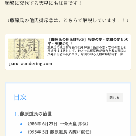
頻繁に交代する天皇にも注目です！
↓藤原氏の他氏排斥②は、こちらで解説しています！！↓
【藤原氏の他氏排斥②】昌泰の変・安和の変と承
平・天慶の乱！
藤原氏の他氏排斥後半戦を解説！昌泰の変・安和の変と他
氏排斥はは終わらず、地方では藤原氏が権力を握る過程に
反発する者が現れます。今回の中心人物は藤原時平・藤原
忠平・藤原実頼です！それぞれの思惑が交錯する権力闘争
を、移り変わる天皇と見ていきましょう！！
paru-wandering.com
目次
閉じる
藤原道長の治世
〈986年 6月23日 一条天皇 即位〉
〈995年 5月 藤原道長 内覧に就任〉