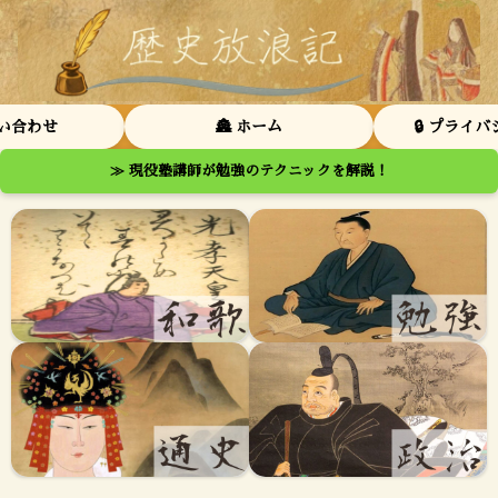
問い合わせ
🏯 ホーム
🔒 プライ
≫ 現役塾講師が勉強のテクニックを解説！