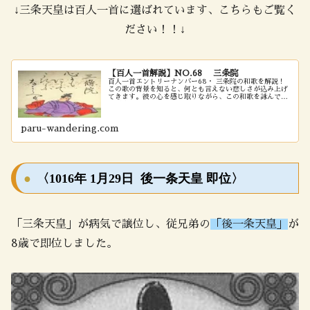
↓三条天皇は百人一首に選ばれています、こちらもご覧く
ださい！！↓
【百人一首解説】NO.68 三条院
百人一首エントリーナンバー68・ 三条院の和歌を解説！
この歌の背景を知ると、何とも言えない悲しさが込み上げ
てきます。彼の心を感じ取りながら、この和歌を詠んでみ
て下さい。
paru-wandering.com
〈1016年 1月29日 後一条天皇 即位〉
「三条天皇」が病気で譲位し、従兄弟の
「後一条天皇」
が
8歳で即位しました。