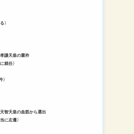
なる〉
：孝謙天皇の重祚
師に就任〉
〉
件〉
〉：天智天皇の血筋から選出
別当に左遷〉