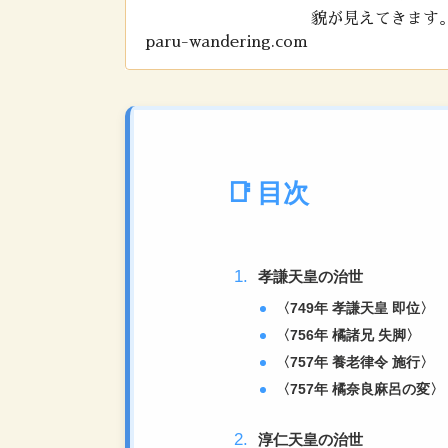
貌が見えてきます
paru-wandering.com
武天皇の政策を確
目次
孝謙天皇の治世
〈749年 孝謙天皇 即位〉
〈756年 橘諸兄 失脚〉
〈757年 養老律令 施行〉
〈757年 橘奈良麻呂の変〉
淳仁天皇の治世