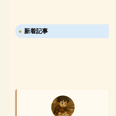
「e-Live」
めるベネッセの「エベレ
史B・一問一答
日本史B・講義の実況中
【おすすめ参考書紹介】
【おすすめ参考書紹介】
ス高校部」
継！
ならべてよむ！世界の歴
寝る前5分暗記ブック 高
史 日本の歴史
校古文・漢文
【戦国時代の転職大名・藤堂高虎】7回も主
新着記事
【ユダヤ教・キリスト教・イスラム教】聖地
君を変えた男の転職履歴！
メッカ・エルサレム・メディナの違いを解
説！
【右翼と左翼の違いは？】立場の違いや名前
【週休2日はいつから始まった？】昔は休み
の由来を分かりやすく解説！
がなかった？日本の働き方の歴史を分かりや
すく解説！
【小学生が勉強しない理由3選】親ができる
対策と家庭学習のコツ