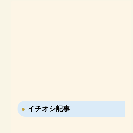
イチオシ記事
【なぜ日本はNISAを作
【戦国時代の転職大名・
ったのか？】NISA誕生
藤堂高虎】7回も主君を
勉強に意識がある子必
難関大合格を目指す高校
の歴史「投資しない国」
変えた男の転職履歴！
見！オンライン家庭教師
生必見！現役塾講師が勧
【おすすめ参考書】日本
【おすすめ参考書紹介】
日本の問題を徹底解説！