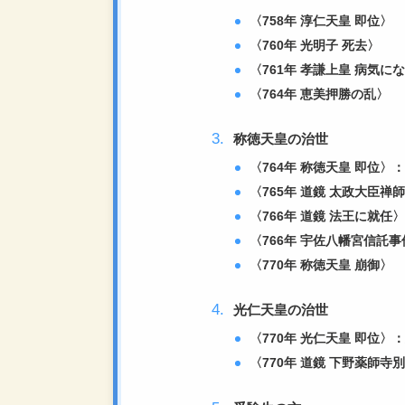
〈758年 淳仁天皇 即位〉
〈760年 光明子 死去〉
〈761年 孝謙上皇 病気に
〈764年 恵美押勝の乱〉
称徳天皇の治世
〈764年 称徳天皇 即位〉
〈765年 道鏡 太政大臣禅
〈766年 道鏡 法王に就任
〈766年 宇佐八幡宮信託事
〈770年 称徳天皇 崩御〉
光仁天皇の治世
〈770年 光仁天皇 即位
〈770年 道鏡 下野薬師寺