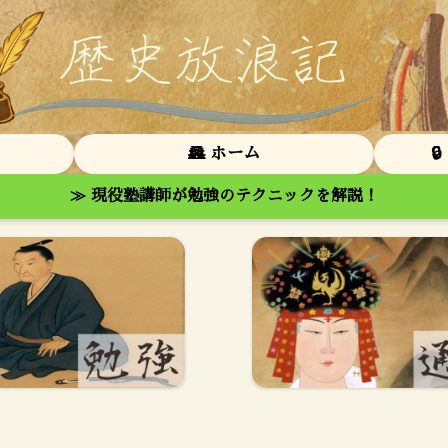
🏯 ホーム

≫ 現役塾講師が勉強のテクニックを解説！