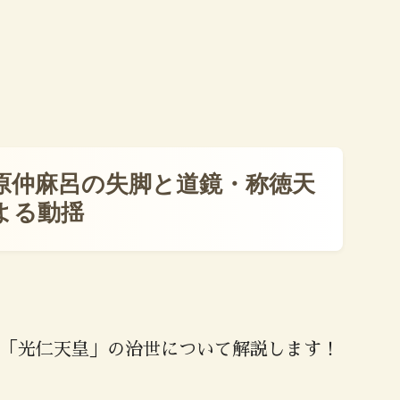
原仲麻呂の失脚と道鏡・称徳天
よる動揺
「光仁天皇」の治世について解説します！