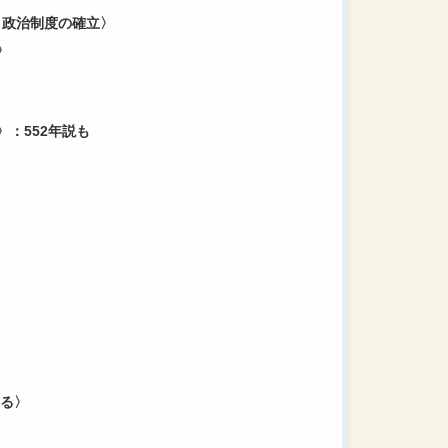
・政治制度の確立〉
〉
〉：552年説も
れる〉