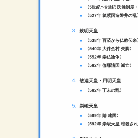
〈5世紀〜6世紀 氏姓制度
〈527年 筑紫国造磐井の乱
欽明天皇
〈538年 百済から仏教伝来
〈540年 大伴金村 失脚〉
〈552年 崇仏論争〉
〈562年 伽耶諸国 滅亡〉
敏達天皇・用明天皇
〈562年 丁未の乱〉
崇峻天皇
〈589年 隋
建国〉
〈592年 崇峻天皇 暗殺さ