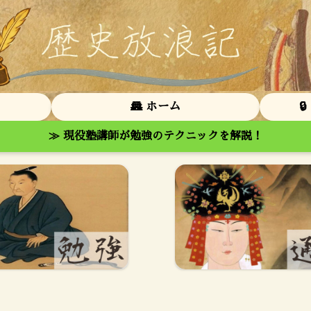
🏯 ホーム

≫ 現役塾講師が勉強のテクニックを解説！