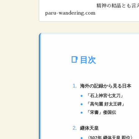
精神の結晶とも言
paru-wandering.com
識をアップデート
目次
海外の記録から見る日本
「石上神宮七支刀」
「高句麗 好太王碑」
「宋書」倭国伝
継体天皇
〈507年 継体天皇 即位〉