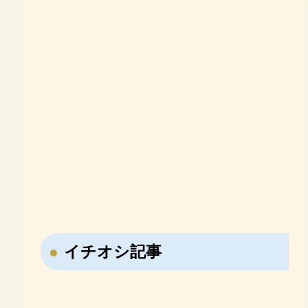
イチオシ記事
【なぜ日本はNISAを作
【戦国時代の転職大名・
ったのか？】NISA誕生
藤堂高虎】7回も主君を
勉強に意識がある子必
難関大合格を目指す高校
の歴史「投資しない国」
変えた男の転職履歴！
見！オンライン家庭教師
生必見！現役塾講師が勧
【おすすめ参考書】日本
【おすすめ参考書紹介】
日本の問題を徹底解説！