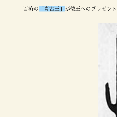
百済の
「肖古王」
が倭王へのプレゼント