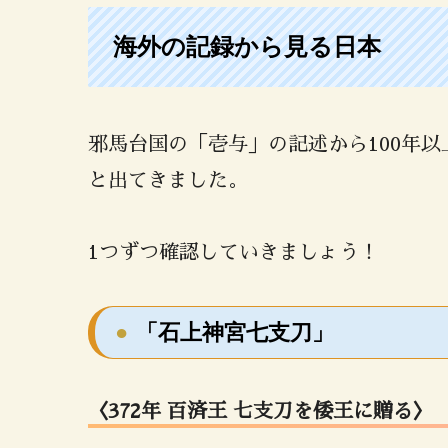
海外の記録から見る日本
邪馬台国の「壱与」の記述から100年
と出てきました。
1つずつ確認していきましょう！
「石上神宮七支刀」
〈372年 百済王 七支刀
を倭王に贈る
〉