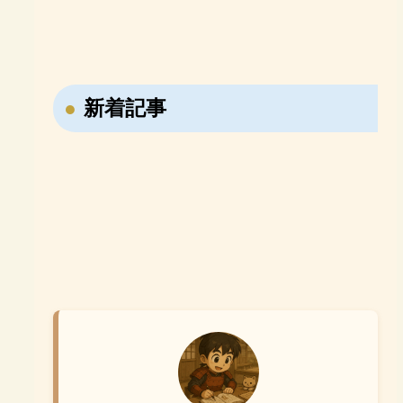
「e-Live」
めるベネッセの「エベレ
史B・一問一答
日本史B・講義の実況中
【おすすめ参考書紹介】
【おすすめ参考書紹介】
ス高校部」
継！
ならべてよむ！世界の歴
寝る前5分暗記ブック 高
史 日本の歴史
校古文・漢文
【戦国時代の転職大名・藤堂高虎】7回も主
新着記事
【ユダヤ教・キリスト教・イスラム教】聖地
君を変えた男の転職履歴！
メッカ・エルサレム・メディナの違いを解
説！
【右翼と左翼の違いは？】立場の違いや名前
【週休2日はいつから始まった？】昔は休み
の由来を分かりやすく解説！
がなかった？日本の働き方の歴史を分かりや
すく解説！
【小学生が勉強しない理由3選】親ができる
対策と家庭学習のコツ