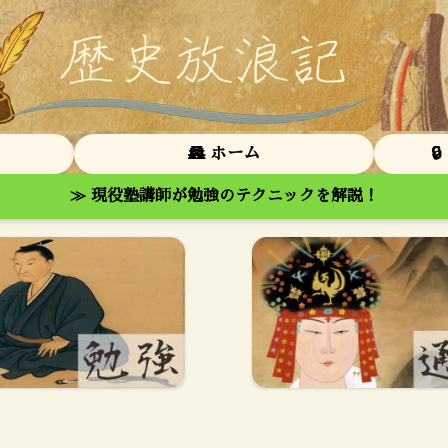
🏯 ホーム

≫ 現役塾講師が勉強のテクニックを解説！