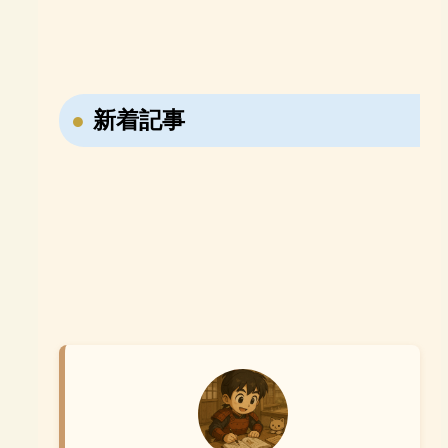
「e-Live」
めるベネッセの「エベレ
史B・一問一答
日本史B・講義の実況中
【おすすめ参考書紹介】
【おすすめ参考書紹介】
ス高校部」
継！
ならべてよむ！世界の歴
寝る前5分暗記ブック 高
史 日本の歴史
校古文・漢文
【戦国時代の転職大名・藤堂高虎】7回も主
新着記事
【ユダヤ教・キリスト教・イスラム教】聖地
君を変えた男の転職履歴！
メッカ・エルサレム・メディナの違いを解
説！
【右翼と左翼の違いは？】立場の違いや名前
【週休2日はいつから始まった？】昔は休み
の由来を分かりやすく解説！
がなかった？日本の働き方の歴史を分かりや
すく解説！
【小学生が勉強しない理由3選】親ができる
対策と家庭学習のコツ