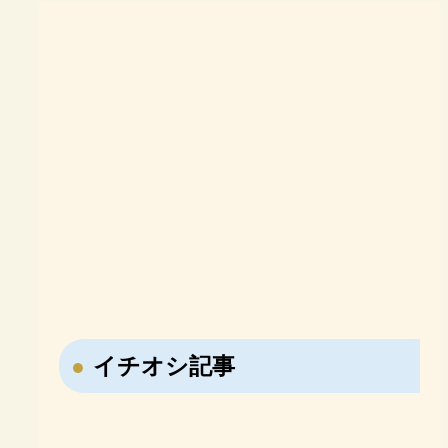
イチオシ記事
【なぜ日本はNISAを作
【戦国時代の転職大名・
ったのか？】NISA誕生
藤堂高虎】7回も主君を
勉強に意識がある子必
難関大合格を目指す高校
の歴史「投資しない国」
変えた男の転職履歴！
見！オンライン家庭教師
生必見！現役塾講師が勧
【おすすめ参考書】日本
【おすすめ参考書紹介】
日本の問題を徹底解説！