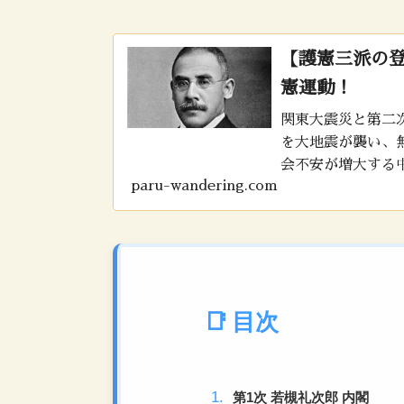
【護憲三派の
憲運動！
関東大震災と第二
を大地震が襲い、
会不安が増大する
paru-wandering.com
た。最後の超然内
第一次護憲運動と
目次
第1次 若槻礼次郎 内閣