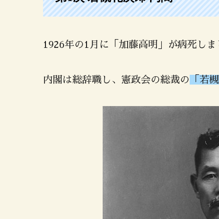
1926年の1月に「加藤高明」が病死し
内閣は総辞職し、憲政会の総裁の
「若槻