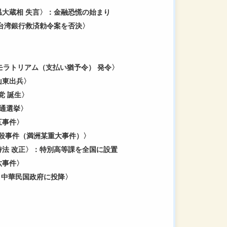
岡直温大蔵相 失言〉：金融恐慌の始まり
密院 台湾銀行救済勅令案を否決〉
3日 モラトリアム（支払い猶予令） 発令〉
次山東出兵〉
政党 誕生〉
回普通選挙〉
一五事件〉
霖爆殺事件（満洲某重大事件）〉
安維持法 改正〉：特別高等課を全国に設置
一六事件〉
学良 中華民国政府に投降〉