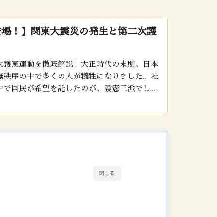
登場！】関東大震災の発生と第二次護
次護憲運動を徹底解説！大正時代の末期、日本
無秩序の中で多くの人が犠牲になりました。社
中で国民が希望を託したのが、護憲三派でし
閣に対する第二次護憲運動の内容に注目です！
の違いも確認しましょう！
閉じる