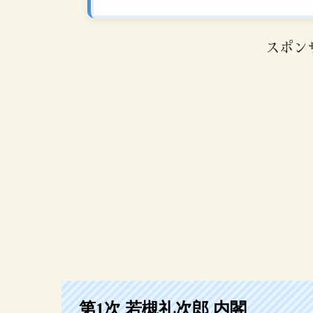
スポン
第1次 若槻礼次郎 内閣