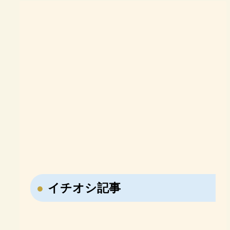
イチオシ記事
【なぜ日本はNISAを作
【戦国時代の転職大名・
ったのか？】NISA誕生
藤堂高虎】7回も主君を
勉強に意識がある子必
難関大合格を目指す高校
の歴史「投資しない国」
変えた男の転職履歴！
見！オンライン家庭教師
生必見！現役塾講師が勧
【おすすめ参考書】日本
【おすすめ参考書紹介】
日本の問題を徹底解説！