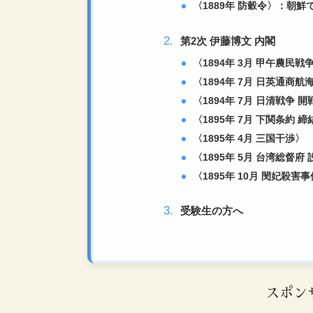
〈1889年 防穀令〉：朝鮮
第2次 伊藤博文 内閣
〈1894年 3月 甲午農民
〈1894年 7月 日英通商航
〈1894年 7月 日清戦争 開
〈1895年 7月 下関条約 締
〈1895年 4月 三国干渉〉
〈1895年 5月 台湾総督府
〈1895年 10月 閔妃殺害
受験生の方へ
スポン