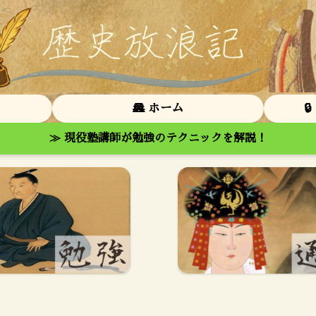
🏯 ホーム

≫ 現役塾講師が勉強のテクニックを解説！