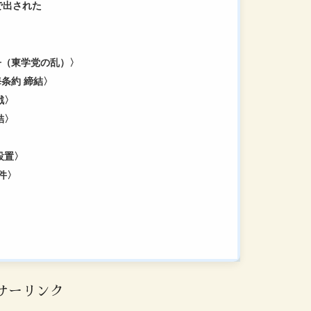
で出された
戦争（東学党の乱）〉
海条約 締結〉
戦〉
結〉
 設置〉
事件〉
サーリンク