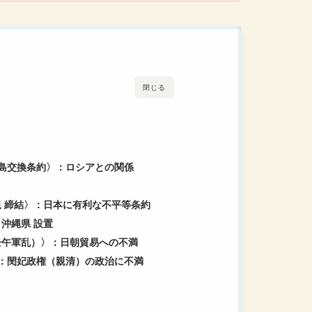
の復習をしながら流れを確認しましょう！
閉じる
・千島交換条約〉：ロシアとの関係
〉
条規 締結〉：日本に有利な不平等条約
：沖縄県 設置
変（壬午軍乱）〉：日朝貿易への不満
変〉：閔妃政権（親清）の政治に不満