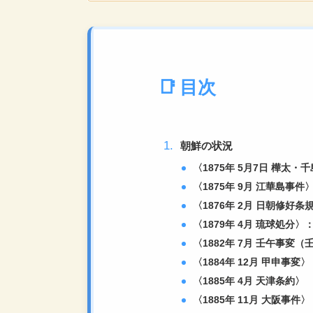
増えますが、人物
目次
朝鮮の状況
〈1875年 5月7日 樺太
〈1875年 9月 江華島事件
〈1876年 2月 日朝修好
〈1879年 4月 琉球処分〉
〈1882年 7月 壬午事
〈1884年 12月 甲申事
〈1885年 4月 天津条約〉
〈1885年 11月 大阪事件〉