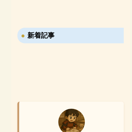
「e-Live」
めるベネッセの「エベレ
史B・一問一答
日本史B・講義の実況中
【おすすめ参考書紹介】
【おすすめ参考書紹介】
ス高校部」
継！
ならべてよむ！世界の歴
寝る前5分暗記ブック 高
史 日本の歴史
校古文・漢文
【戦国時代の転職大名・藤堂高虎】7回も主
新着記事
【ユダヤ教・キリスト教・イスラム教】聖地
君を変えた男の転職履歴！
メッカ・エルサレム・メディナの違いを解
説！
【右翼と左翼の違いは？】立場の違いや名前
【週休2日はいつから始まった？】昔は休み
の由来を分かりやすく解説！
がなかった？日本の働き方の歴史を分かりや
すく解説！
【小学生が勉強しない理由3選】親ができる
対策と家庭学習のコツ