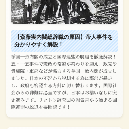
【斎藤実内閣総辞職の原因】帝人事件を
分かりやすく解説！
挙国一致内閣の成立と国際連盟の脱退を徹底解説！
五・一五事件で憲政の常道が終わりを迎え、政党や
貴族院・軍部などが協力する挙国一致内閣が成立し
ました。日本の不況から脱却する為に郡部が暴走
し、政府も容認する方針に切り替わります。国際社
会からの非難は必至ですが、日本はお構いなしに突
き進みます。リットン調査団の報告書から始まる国
際連盟の脱退を要確認です！