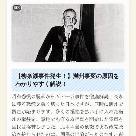
昭和
【柳条湖事件発生！】満州事変の原因を
わかりやすく解説！
昭和恐慌の脱却から五・一五事件を徹底解説！長き
に渡る恐慌を乗り切った日本ですが、同時に満州で
暴走が始まります。多くの犠牲を払い手に入れた満
州の権益を、意地でも守る為行動を開始した陸軍を
国民は称賛しました。民主主義の象徴である政党政
治を終わらせたのは、国民の世論だったのです。憲