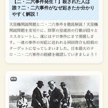
【二・二六事件発生！】殺された人は
誰？二・二六事件がなぜ起きたか分かり
やすく解説！
天皇機関説問題と二・二六事件を徹底解説！天皇機
関説問題を皮切りに、陸軍の皇道派の行動が段々と
エスカレートし、遂にはテロ事件にまで発展しま
す。一連の事件の対応に追われる岡田啓介も暗殺の
ターゲットになってしまいました。日本最大のテ
ロ・二・二六事件の経緯を確認していきましょう！
昭和