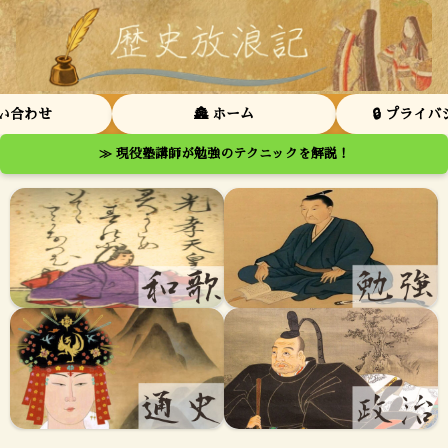
問い合わせ
🏯 ホーム
🔒 プライ
≫ 現役塾講師が勉強のテクニックを解説！